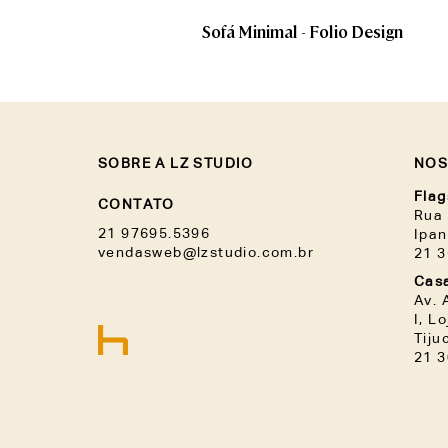
Sofá Minimal - Folio Design
SOBRE A LZ STUDIO
NOS
Flag
CONTATO
Rua 
21 97695.5396
Ipa
vendasweb@lzstudio.com.br
21 
Casa
Av. 
I, L
Tiju
21 