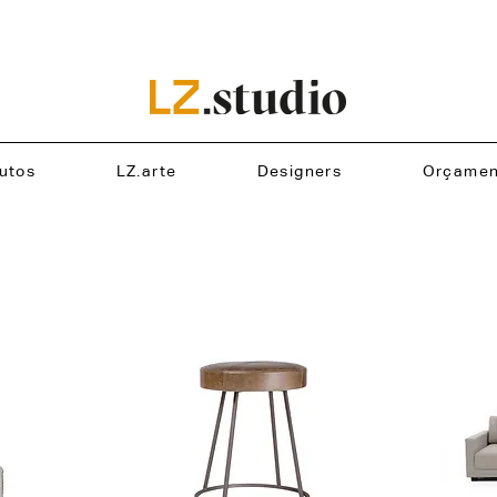
utos
LZ.arte
Designers
Orçamen