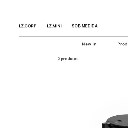
LZ.CORP
LZ.MINI
SOB MEDIDA
New In
Prod
2 produtos