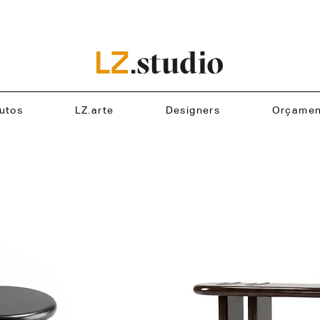
utos
LZ.arte
Designers
Orçamen