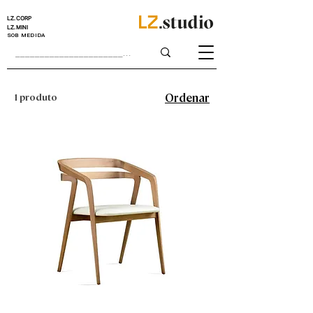
LZ.CORP
LZ.MINI
SOB MEDIDA
1 produto
Ordenar