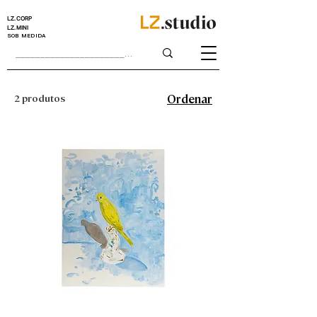
LZ.CORP
LZ.MINI
SOB MEDIDA
2 produtos
Ordenar