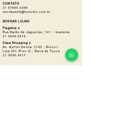
CONTATO
21 97695.5396
vendasweb@lzstudio.com.br
NOSSAS LOJAS
Flagship »
Rua Barão de Jaguaripe, 141 - Ipanema
21 3649.6416
Casa Shopping »
Av. Ayrton Senna, 2150 - Bloco I,
Loja 201 (Piso 2) - Barra da Tijuca
21 3030.3617
NOS ACOMPANHE
Instagram
Linkedin
CONHEÇA TAMBÉM
LZ.CORP
LZ.MINI