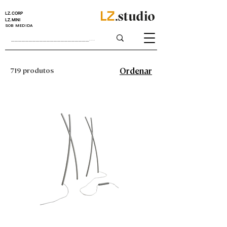
LZ.CORP
LZ.MINI
SOB MEDIDA
719 produtos
Ordenar